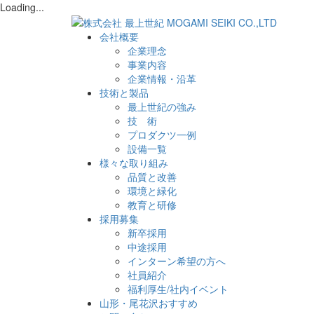
Loading...
会社概要
企業理念
事業内容
企業情報・沿革
技術と製品
最上世紀の強み
技 術
プロダクツ一例
設備一覧
様々な取り組み
品質と改善
環境と緑化
教育と研修
採用募集
新卒採用
中途採用
インターン希望の方へ
社員紹介
福利厚生/社内イベント
山形・尾花沢おすすめ